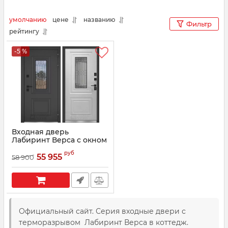
умолчанию
цене
названию
Фильтр
рейтингу
-5 %
Входная дверь
Лабиринт Верса с окном
и решеткой с
руб
терморазрывом
55 955
58 900
Артикул:
003391
Официальный сайт. Серия входные двери с
терморазрывом Лабиринт Верса в коттедж.