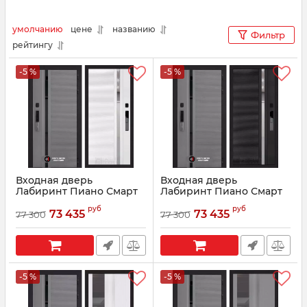
умолчанию
цене
названию
Фильтр
рейтингу
-5 %
-5 %
Входная дверь
Входная дверь
Лабиринт Пиано Смарт
Лабиринт Пиано Смарт
2.0 - 31 Белый софт
2.0 - 31 Черный кварц
руб
руб
73 435
73 435
77 300
77 300
Артикул:
210065
Артикул:
210066
-5 %
-5 %