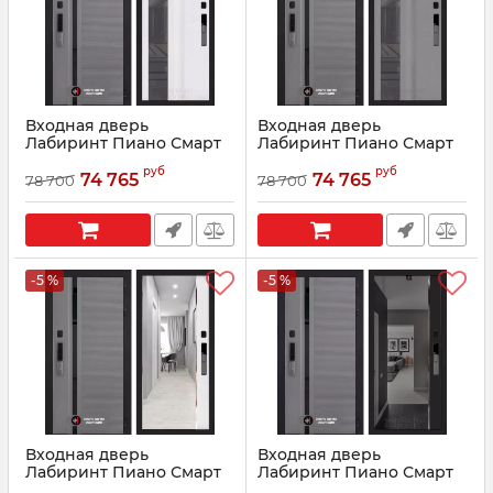
Входная дверь
Входная дверь
Лабиринт Пиано Смарт
Лабиринт Пиано Смарт
2.0 - 32 тонированным
2.0 - 32 тонированным
руб
руб
Белый рельеф софт
Серый рельеф софт
74 765
74 765
78 700
78 700
Артикул:
210091
Артикул:
210094
-5 %
-5 %
Входная дверь
Входная дверь
Лабиринт Пиано Смарт
Лабиринт Пиано Смарт
2.0 - с зеркалом
2.0 - с зеркалом