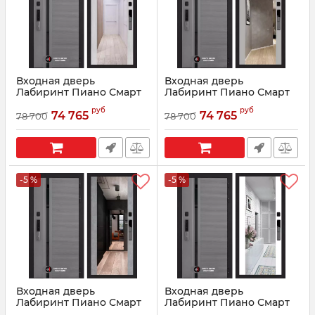
Входная дверь
Входная дверь
Лабиринт Пиано Смарт
Лабиринт Пиано Смарт
2.0 - с зеркалом
2.0 - с зеркалом
руб
руб
Максимум Сандал белый
Максимум Грей софт
74 765
74 765
78 700
78 700
Артикул:
210073
Артикул:
210072
-5 %
-5 %
Входная дверь
Входная дверь
Лабиринт Пиано Смарт
Лабиринт Пиано Смарт
2.0 - с зеркалом
2.0 - с зеркалом