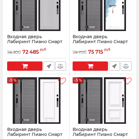
Входная дверь
Входная дверь
Лабиринт Пиано Смарт
Лабиринт Пиано Смарт
2.0 - 29 Белый рельеф
2.0 - 28 Грунт под
руб
руб
софт
покраску
72 485
75 715
76 300
79 700
Артикул:
210058
Артикул:
210057
-5 %
-5 %
Входная дверь
Входная дверь
Лабиринт Пиано Смарт
Лабиринт Пиано Смарт