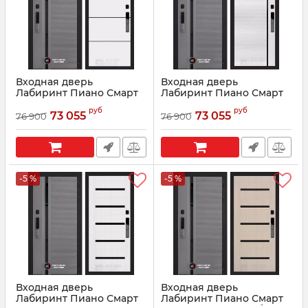
Входная дверь
Входная дверь
Лабиринт Пиано Смарт
Лабиринт Пиано Смарт
2.0 - 25 Белый софт,
2.0 - 22 Белый софт,
руб
руб
черный молдинг
черная вставка
73 055
73 055
76 900
76 900
Артикул:
210052
Артикул:
210050
-5 %
-5 %
Входная дверь
Входная дверь
Лабиринт Пиано Смарт
Лабиринт Пиано Смарт