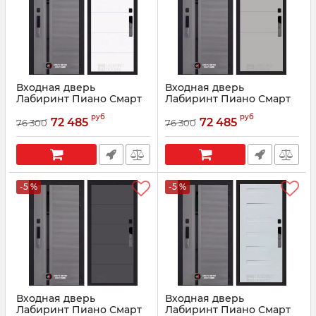
Входная дверь
Входная дверь
Лабиринт Пиано Смарт
Лабиринт Пиано Смарт
2.0 - 13 Белый софт
2.0 - 13 Грей софт
руб
руб
72 485
72 485
76 300
76 300
Артикул:
210026
Артикул:
210029
-5 %
-5 %
Входная дверь
Входная дверь
Лабиринт Пиано Смарт
Лабиринт Пиано Смарт