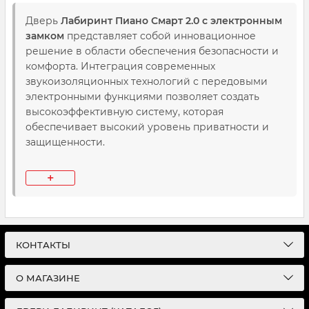
Дверь
Лабиринт Пиано Смарт 2.0 с электронным
замком
представляет собой инновационное
решение в области обеспечения безопасности и
комфорта. Интеграция современных
звукоизоляционных технологий с передовыми
электронными функциями позволяет создать
высокоэффективную систему, которая
обеспечивает высокий уровень приватности и
защищенности.
Основные характеристики и преимущества:
+
Комплексная система доступа:
Дверь
оснащена многофункциональной системой
аутентификации, включающей
КОНТАКТЫ
биометрическую идентификацию через
Face ID, сканирование отпечатка пальца,
О МАГАЗИНЕ
ввод цифрового кода и возможность
использования традиционного ключа. Это