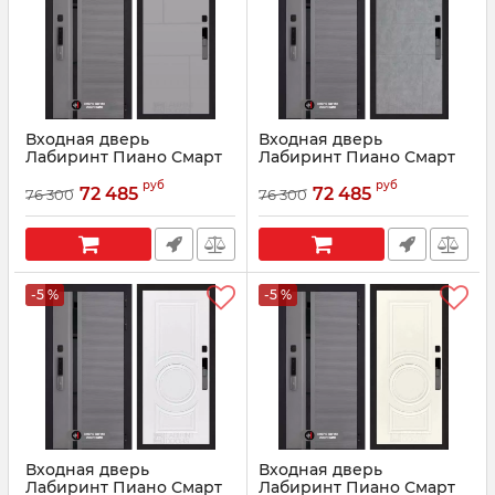
Входная дверь
Входная дверь
Лабиринт Пиано Смарт
Лабиринт Пиано Смарт
2.0 - 21 Грей софт
2.0 - 21 Бетон светлый
руб
руб
72 485
72 485
76 300
76 300
Артикул:
210040
Артикул:
210039
-5 %
-5 %
Входная дверь
Входная дверь
Лабиринт Пиано Смарт
Лабиринт Пиано Смарт