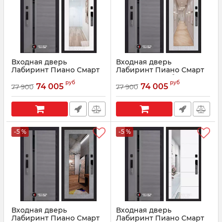
Входная дверь
Входная дверь
Лабиринт Пиано Смарт
Лабиринт Пиано Смарт
2.0 - 18 Белое дерево
2.0 - 18 Сандал белый
руб
руб
74 005
74 005
77 900
77 900
Артикул:
210033
Артикул:
210035
-5 %
-5 %
Входная дверь
Входная дверь
Лабиринт Пиано Смарт
Лабиринт Пиано Смарт