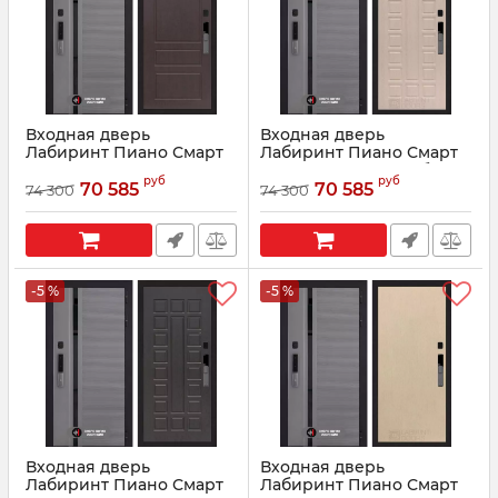
Входная дверь
Входная дверь
Лабиринт Пиано Смарт
Лабиринт Пиано Смарт
2.0 - 03 Орех премиум
2.0 - 04 Беленый дуб
руб
руб
70 585
70 585
74 300
74 300
Артикул:
210011
Артикул:
210013
-5 %
-5 %
Входная дверь
Входная дверь
Лабиринт Пиано Смарт
Лабиринт Пиано Смарт