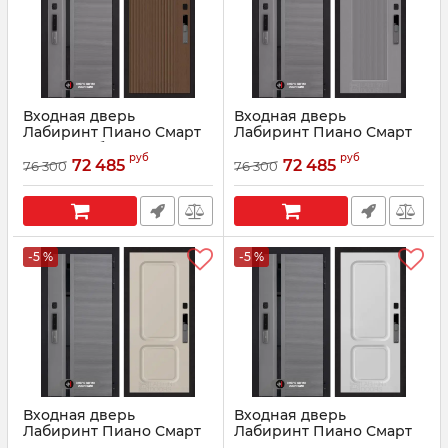
Входная дверь
Входная дверь
Лабиринт Пиано Смарт
Лабиринт Пиано Смарт
2.0 - 29 Дуб кантри
2.0 - 30 Серый рельеф
руб
руб
темный
софт
72 485
72 485
76 300
76 300
Артикул:
210061
Артикул:
210064
-5 %
-5 %
Входная дверь
Входная дверь
Лабиринт Пиано Смарт
Лабиринт Пиано Смарт
2.0 - 09 - Капучино
2.0 - 09 - Белый софт