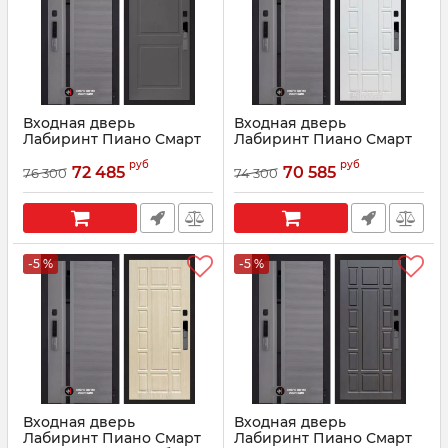
Входная дверь
Входная дверь
Лабиринт Пиано Смарт
Лабиринт Пиано Смарт
2.0 - 11 Графит софт
2.0 - 12 Белое дерево
руб
руб
72 485
70 585
76 300
74 300
Артикул:
210025
Артикул:
210027
-5 %
-5 %
Входная дверь
Входная дверь
Лабиринт Пиано Смарт
Лабиринт Пиано Смарт