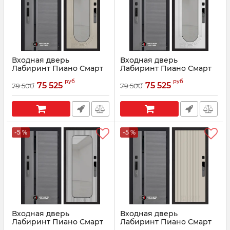
Входная дверь
Входная дверь
Лабиринт Пиано Смарт
Лабиринт Пиано Смарт
2.0 - с зеркалом Дольче -
2.0 - с зеркалом Дольче -
руб
руб
Капучино
Белый софт
75 525
75 525
79 500
79 500
Артикул:
002200141
Артикул:
00363632
-5 %
-5 %
Входная дверь
Входная дверь
Лабиринт Пиано Смарт
Лабиринт Пиано Смарт