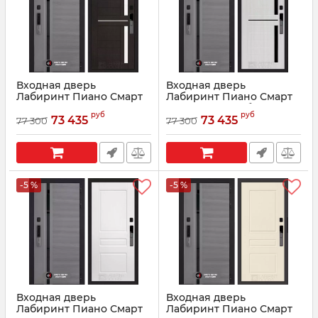
Входная дверь
Входная дверь
Лабиринт Пиано Смарт
Лабиринт Пиано Смарт
2.0 - 02 Венге, стекло
2.0 - 02 Сандал белый,
руб
руб
белое
стекло черное
73 435
73 435
77 300
77 300
Артикул:
210005
-5 %
-5 %
Входная дверь
Входная дверь
Лабиринт Пиано Смарт
Лабиринт Пиано Смарт