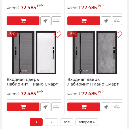
2.0 - 23 Белый софт
2.0 - 23 Ванилла веллюто
руб
руб
72 485
72 485
76 300
76 300
Артикул:
210041
Артикул:
210042
-5 %
-5 %
Входная дверь
Входная дверь
Лабиринт Пиано Смарт
Лабиринт Пиано Смарт
2.0 - 24 Белый софт
2.0 - 24 Бетон светлый
руб
руб
72 485
72 485
76 300
76 300
Артикул:
210043
Артикул:
210045
1
2
все
вперёд »