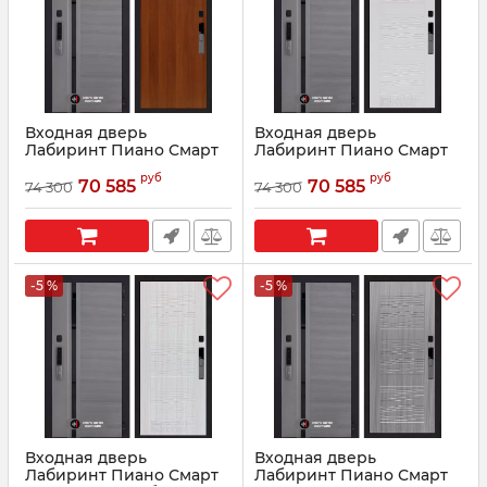
Входная дверь
Входная дверь
Лабиринт Пиано Смарт
Лабиринт Пиано Смарт
2.0 - 05 Итальянский
2.0 - 06 Белое дерево
руб
руб
орех
70 585
70 585
74 300
74 300
Артикул:
210019
Артикул:
210015
-5 %
-5 %
Входная дверь
Входная дверь
Лабиринт Пиано Смарт
Лабиринт Пиано Смарт