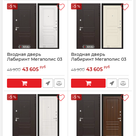
-5 %
-5 %
Входная дверь
Входная дверь
Лабиринт Мегаполис 03
Лабиринт Мегаполис 03
- Белый софт
- Крем софт
руб
руб
43 605
43 605
45 900
45 900
Артикул:
0002510
Артикул:
0002507
-5 %
-5 %