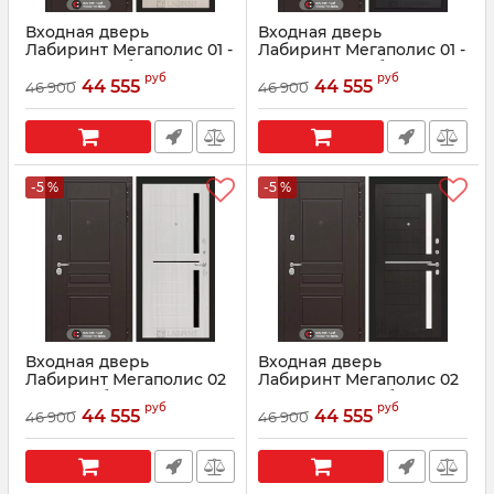
Входная дверь
Входная дверь
Лабиринт Мегаполис 01 -
Лабиринт Мегаполис 01 -
Беленый дуб, стекло
Венге, стекло белое
руб
руб
черное
44 555
44 555
46 900
46 900
Артикул:
0002503
Артикул:
0002501
-5 %
-5 %
Входная дверь
Входная дверь
Лабиринт Мегаполис 02
Лабиринт Мегаполис 02
- Сандал белый, стекло
- Венге, стелко белое
руб
руб
черное
44 555
44 555
46 900
46 900
Артикул:
0002505
Артикул:
0002504