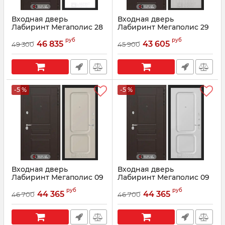
Входная дверь
Входная дверь
Лабиринт Мегаполис 28
Лабиринт Мегаполис 29
- Грунт под покраску
- Белый рельеф софт
руб
руб
46 835
43 605
49 300
45 900
Артикул:
00230
Артикул:
00801
-5 %
-5 %
Входная дверь
Входная дверь
Лабиринт Мегаполис 09
Лабиринт Мегаполис 09
- Капучино
- Белый софт
руб
руб
44 365
44 365
46 700
46 700
Артикул:
00501141
Артикул:
36251442