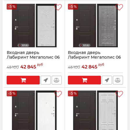
-5 %
-5 %
Входная дверь
Входная дверь
Лабиринт Мегаполис 06
Лабиринт Мегаполис 06
- Белое дерево
- Сандал серый
руб
руб
42 845
42 845
45 100
45 100
Артикул:
0002516
Артикул:
0002516
-5 %
-5 %