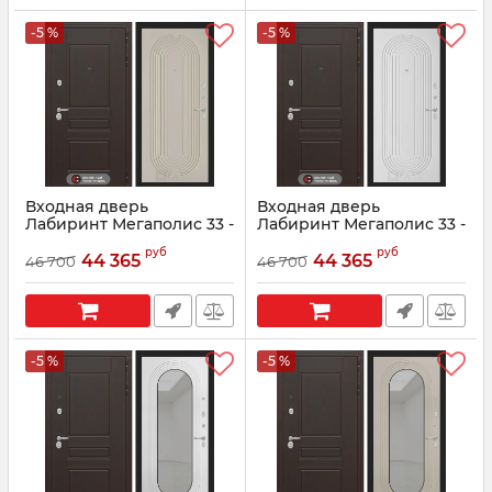
-5 %
-5 %
Входная дверь
Входная дверь
Лабиринт Мегаполис 33 -
Лабиринт Мегаполис 33 -
Капучино
Белый софт
руб
руб
44 365
44 365
46 700
46 700
Артикул:
23620014
Артикул:
2362514
-5 %
-5 %