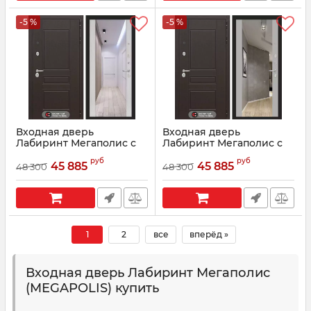
-5 %
-5 %
Входная дверь
Входная дверь
Лабиринт Мегаполис с
Лабиринт Мегаполис с
зеркалом Максимум -
зеркалом Максимум -
руб
руб
Сандал белый
Софт Грей
45 885
45 885
48 300
48 300
Артикул:
0002549
Артикул:
0002548
1
2
все
вперёд »
Входная дверь Лабиринт Мегаполис
(MEGAPOLIS) купить