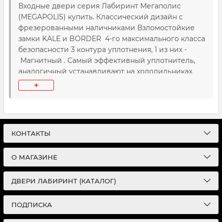
Входные двери серия Лабиринт Мегаполис
(MEGAPOLIS) купить. Классический дизайн с
фрезерованными наличниками Взломостойкие
замки KALE и BORDER 4-го максимального класса
безопасности 3 контура уплотнения, 1 из них -
Магнитный . Самый эффективный уплотнитель,
аналогичный устанавливают на холодильниках,
где особенно важна максимальная
+
герметичность. Увеличенная толщина полотна
105 мм ! Доставка и установка двери Лабиринт
Мегаполис (MEGAPOLIS) по Москве и Московской
области
КОНТАКТЫ
О МАГАЗИНЕ
ДВЕРИ ЛАБИРИНТ (КАТАЛОГ)
ПОДПИСКА