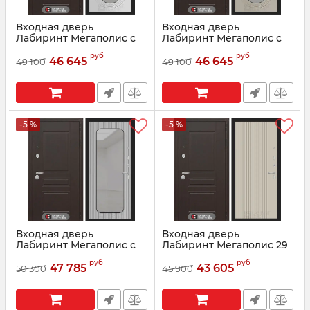
Входная дверь
Входная дверь
Лабиринт Мегаполис с
Лабиринт Мегаполис с
зеркалом Дольче -
зеркалом Дольче -
руб
руб
Белый софт
Капучино
46 645
46 645
49 100
49 100
Артикул:
2635141
Артикул:
08050230
-5 %
-5 %
Входная дверь
Входная дверь
Лабиринт Мегаполис с
Лабиринт Мегаполис 29
зеркалом Аркада -
- Капучино
руб
руб
Веллюто ферро с
47 785
43 605
50 300
45 900
Артикул:
3699874
патиной
Артикул:
00215141