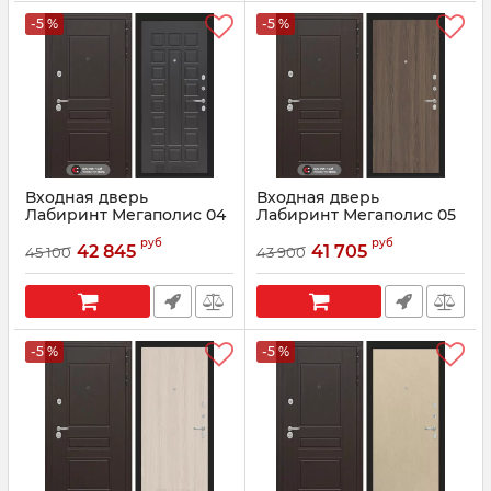
-5 %
-5 %
Входная дверь
Входная дверь
Лабиринт Мегаполис 04
Лабиринт Мегаполис 05
- Венге
- Ясень темный
руб
руб
42 845
41 705
45 100
43 900
Артикул:
0002512
Артикул:
663295
-5 %
-5 %