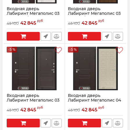
Входная дверь
Входная дверь
Лабиринт Мегаполис 03
Лабиринт Мегаполис 03
- Сандал белый
- Орех бренди
руб
руб
42 845
42 845
45 100
45 100
Артикул:
0002509
Артикул:
0002506
-5 %
-5 %
Входная дверь
Входная дверь
Лабиринт Мегаполис 03
Лабиринт Мегаполис 04
- Орех премиум
- Беленый дуб
руб
руб
42 845
42 845
45 100
45 100
Артикул:
0002508
Артикул:
0002511