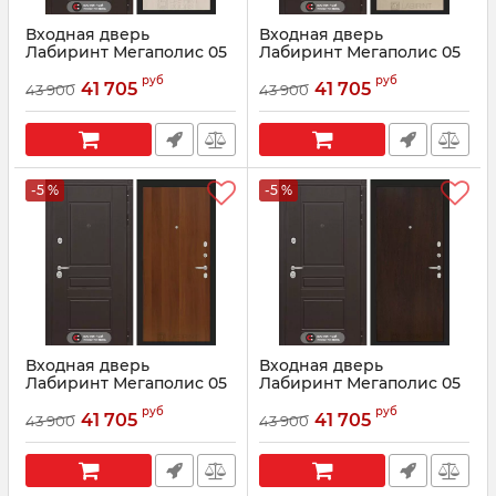
Входная дверь
Входная дверь
Лабиринт Мегаполис 05
Лабиринт Мегаполис 05
- Ясень светлый
- Венге светлый
руб
руб
41 705
41 705
43 900
43 900
Артикул:
1112441
Артикул:
0002515
-5 %
-5 %
Входная дверь
Входная дверь
Лабиринт Мегаполис 05
Лабиринт Мегаполис 05
- Итальянский орех
- Венге
руб
руб
41 705
41 705
43 900
43 900
Артикул:
0002513
Артикул:
0002514