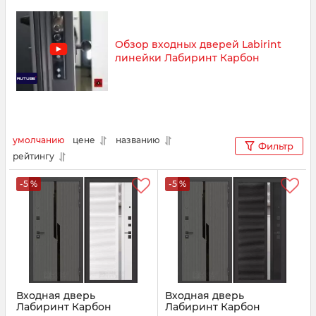
Обзор входных дверей Labirint
линейки Лабиринт Карбон
умолчанию
цене
названию
Фильтр
рейтингу
-5 %
-5 %
Входная дверь
Входная дверь
Лабиринт Карбон
Лабиринт Карбон