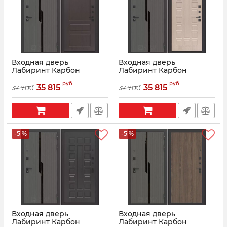
Входная дверь
Входная дверь
Лабиринт Карбон
Лабиринт Карбон
(CARBON) 03 - Орех
(CARBON) 04 - Беленый
руб
руб
премиум
дуб
35 815
35 815
37 700
37 700
Артикул:
07011
Артикул:
07013
-5 %
-5 %
Входная дверь
Входная дверь
Лабиринт Карбон
Лабиринт Карбон