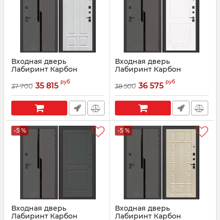
Входная дверь
Входная дверь
Лабиринт Карбон
Лабиринт Карбон
(CARBON) 08 - Кристалл
(CARBON) 11 - Белый софт
руб
руб
вуд
35 815
36 575
37 700
38 500
Артикул:
07023
Артикул:
07022
-5 %
-5 %
Входная дверь
Входная дверь
Лабиринт Карбон
Лабиринт Карбон