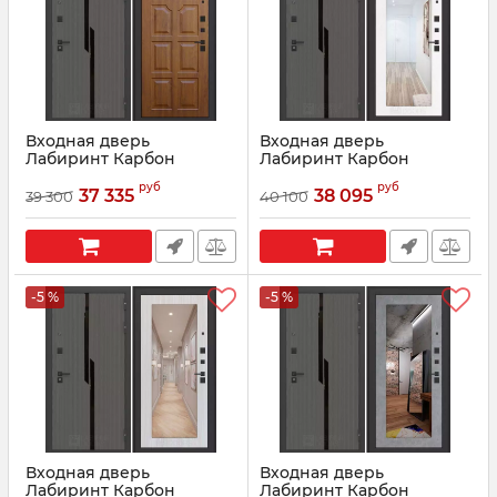
Входная дверь
Входная дверь
Лабиринт Карбон
Лабиринт Карбон
(CARBON) 17 - Голден
(CARBON) 18 - Белое
руб
руб
ОАК (Винорит)
дерево
37 335
38 095
39 300
40 100
Артикул:
07043
Артикул:
10015
-5 %
-5 %
Входная дверь
Входная дверь
Лабиринт Карбон
Лабиринт Карбон