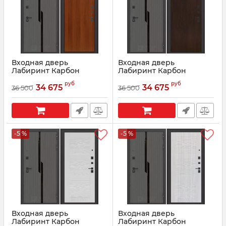
Входная дверь
Входная дверь
Лабиринт Карбон
Лабиринт Карбон
(CARBON) 05 -
(CARBON) 05 - Венге
руб
руб
Итальянский орех
34 675
34 675
36 500
36 500
Артикул:
07016
Артикул:
07015
-5 %
-5 %
Входная дверь
Входная дверь
Лабиринт Карбон
Лабиринт Карбон