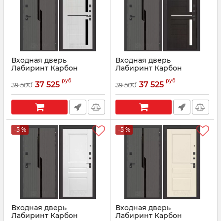
Входная дверь
Входная дверь
Лабиринт Карбон
Лабиринт Карбон
(CARBON) 02 - Сандал
(CARBON) 02 - Венге,
руб
руб
белый, стекло черное
стекло белое
37 525
37 525
39 500
39 500
Артикул:
07005
Артикул:
07007
-5 %
-5 %
Входная дверь
Входная дверь
Лабиринт Карбон
Лабиринт Карбон