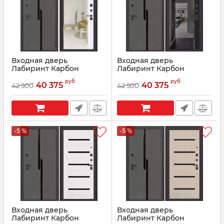
Входная дверь
Входная дверь
Лабиринт Карбон
Лабиринт Карбон
(CARBON) - Зеркало
(CARBON) - Зеркало
руб
руб
Панорама Белый софт
Панорама с тонировкой
40 375
40 375
42 500
42 500
Черный кварц
Артикул:
0095113
Артикул:
10060
-5 %
-5 %
Входная дверь
Входная дверь
Лабиринт Карбон
Лабиринт Карбон