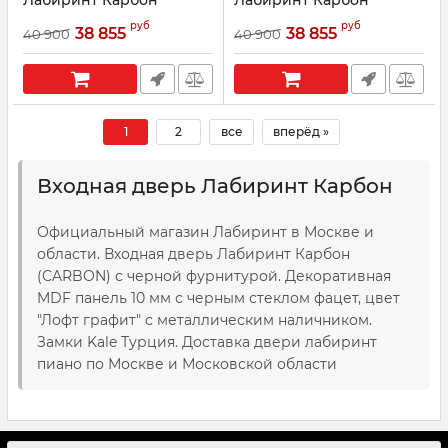
Лабиринт Карбон
Лабиринт Карбон
(CARBON) - Зеркало
(CARBON) - Зеркало
руб
руб
Максимум Грей софт
Максимум Бетон
38 855
38 855
40 900
40 900
светлый
Артикул:
10081
Артикул:
10091
1
2
все
вперёд »
Входная дверь Лабиринт Карбон
Официальный магазин Лабиринт в Москве и
области. Входная дверь Лабиринт Карбон
(CARBON) с черной фурнитурой. Декоративная
MDF панель 10 мм с черным стеклом фацет, цвет
"Лофт графит" с металлическим наличником.
Замки Kale Турция. Доставка двери лабиринт
пиано по Москве и Московской области