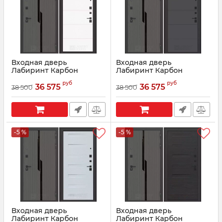
Входная дверь
Входная дверь
Лабиринт Карбон
Лабиринт Карбон
(CARBON) 13 - Белый
(CARBON) 13 - Графит
руб
руб
софт
софт
36 575
36 575
38 500
38 500
Артикул:
07036
Артикул:
07037
-5 %
-5 %
Входная дверь
Входная дверь
Лабиринт Карбон
Лабиринт Карбон