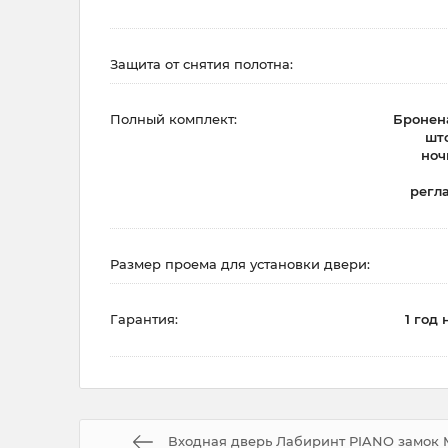
Защита от снятия полотна:
Полный комплект:
Бронена
што
ноч
регл
Размер проема для установки двери:
Гарантия:
1 год 
Входная дверь Лабиринт PIANO замок M