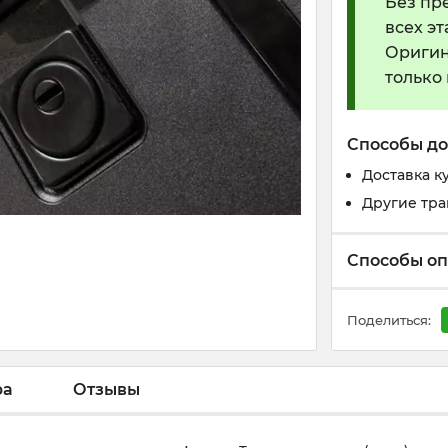
Без пр
всех э
Оригин
только
Способы до
Доставка к
Другие тр
Способы о
Поделиться:
ра
Отзывы