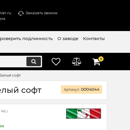
ver.ru
Заказать звонок
еля
роверить подлинность
О заводе
Контакты
0
 Белый софт
елый софт
0004044
Артикул:
(
142
)
ии