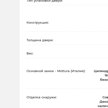
Тип установки двери:
Конструкция:
Толщина двери:
Вес:
Основной замок - Mottura (Италия):
Цилиндр
1
безо
Отделка снаружи:
Со
Деко
налич