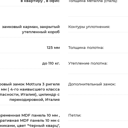
в квартиру , в офис
Толщина металла (сталь):
замковый карман, закрытый
Контуры уплотнения:
утепленный короб
125 мм
Толщина полотна:
до 110 кг.
Утепление полотна:
овый замок Mottura 3 ригеля
Дополнительный замок:
6 мм ( 4-го наивысшего класса
пасности, Италия), цилиндр с
перекодировкой, Италия
временная MDF панель 10 мм ,
Петли:
ративная MDF панель 10 мм с
никами, цвет "Черный кварц",