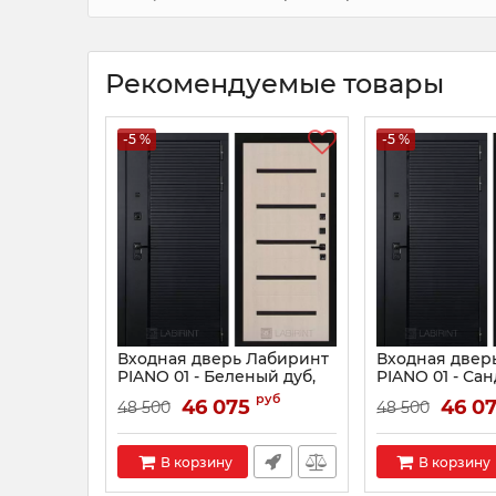
Рекомендуемые товары
-5 %
-5 %
Входная дверь Лабиринт
Входная двер
PIANO 01 - Беленый дуб,
PIANO 01 - Са
стекло черное
стекло белое
руб
46 075
46 0
48 500
48 500
Артикул:
0001501
Артикул:
0001502
В корзину
В корзину