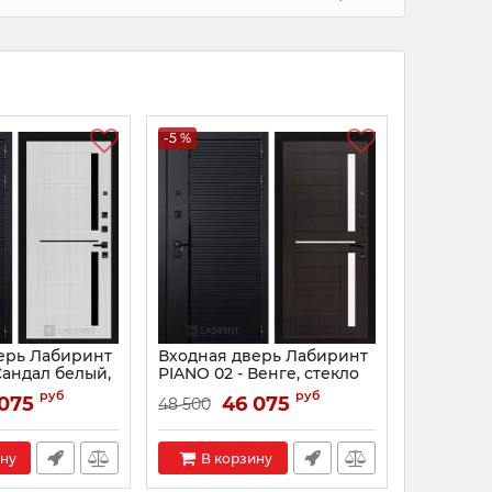
-5 %
ерь Лабиринт
Входная дверь Лабиринт
Сандал белый,
PIANO 02 - Венге, стекло
ное
белое
руб
руб
075
46 075
48 500
04
Артикул:
0001505
ину
В корзину