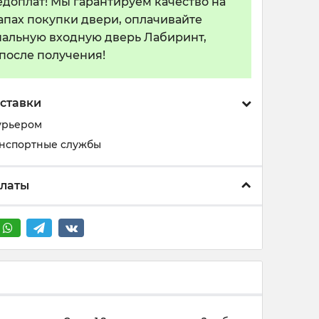
едоплат! Мы гарантируем качество на
тапах покупки двери, оплачивайте
альную входную дверь Лабиринт,
 после получения!
ставки
урьером
анспортные службы
платы