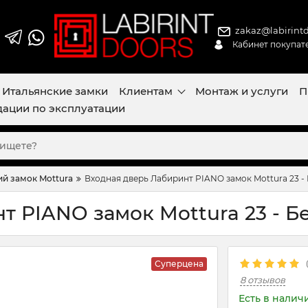
zakaz@labirintd
Кабинет покупат
Итальянские замки
Клиентам
Монтаж и услуги
П
ации по эксплуатации
й замок Mottura
Входная дверь Лабиринт PIANO замок Mottura 23 -
т PIANO замок Mottura 23 - Б
Суперцена
8 отзывов
Есть в налич