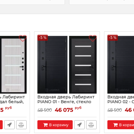
-5 %
-5 %
ь Лабиринт
Входная дверь Лабиринт
Входная дв
ндал белый,
PIANO 01 - Венге, стекло
PIANO 02 - 
белое
стекло чер
руб
руб
75
46 075
46 
48 500
48 500
Артикул:
0001503
Артикул:
00015
В корзину
В корз