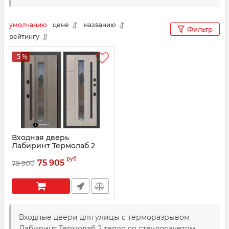
умолчанию
цене
названию
Фильтр
рейтингу
-5 %
Входная дверь
Лабиринт Термолаб 2
Про со стеклопакетом
руб
75 905
79 900
Артикул:
00259673
Входные двери для улицы с терморазрывом
Лабиринт Термолаб 2 тепло со стеклопакетом.