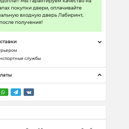
едоплат! Мы гарантируем качество на
тапах покупки двери, оплачивайте
альную входную дверь Лабиринт,
 после получения!
ставки
урьером
анспортные службы
платы