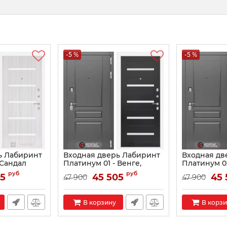
-5 %
-5 %
ь Лабиринт
Входная дверь Лабиринт
Входная дв
 Сандал
Платинум 01 - Венге,
Платинум 0
 белое
стекло белое
белый, сте
руб
руб
05
45 505
45 
47 900
47 900
Артикул:
0002603
Артикул:
00026
В корзину
В корз