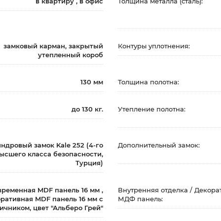
в квартиру , в офис
Толщина металла (сталь):
замковый карман, закрытый
Контуры уплотнения:
утепленный короб
130 мм
Толщина полотна:
до 130 кг.
Утепление полотна:
ндровый замок Kale 252 (4-го
Дополнительный замок:
ысшего класса безопасности,
Турция)
временная MDF панель 16 мм ,
Внутренняя отделка / Декора
ративная MDF панель 16 мм с
МДФ панель:
ичником, цвет "Альберо Грей"