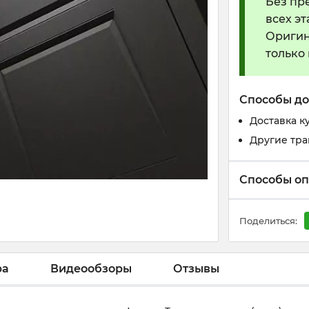
Без пр
всех э
Оригин
только
Способы до
Доставка к
Другие тр
Способы о
Поделиться:
ра
Видеообзоры
Отзывы