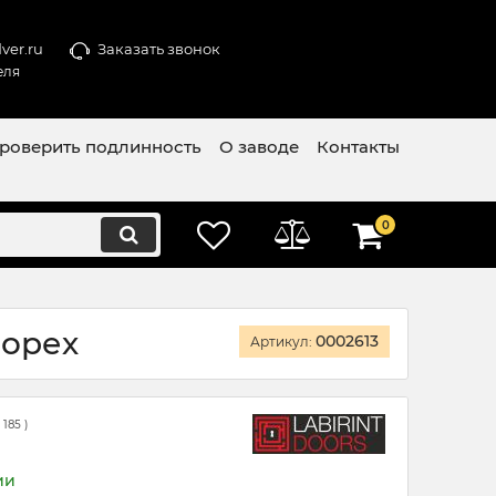
ver.ru
Заказать звонок
еля
роверить подлинность
О заводе
Контакты
0
 орех
0002613
Артикул:
(
185
)
ии