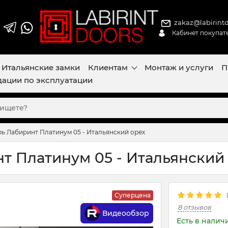
zakaz@labirintd
Кабинет покупат
Итальянские замки
Клиентам
Монтаж и услуги
П
ации по эксплуатации
рь Лабиринт Платинум 05 - Итальянский орех
т Платинум 05 - Итальянский
Суперцена
8 отзывов
Видеообзор
Есть в налич