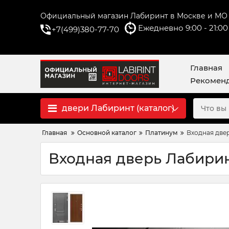
Официальный магазин Лабиринт в Москве и МО
Ежедневно 9:00 - 21:00
+7(499)380-77-70
Главная
Рекоменд
двери Лабиринт (каталог)
Главная
Основной каталог
Платинум
Входная две
Входная дверь Лабирин