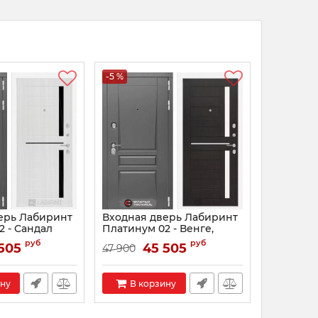
-5 %
ерь Лабиринт
Входная дверь Лабиринт
2 - Сандал
Платинум 02 - Венге,
кло черное
стекло белое
руб
руб
505
45 505
47 900
04
Артикул:
0002605
ину
В корзину