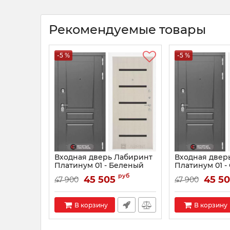
Рекомендуемые товары
-5 %
-5 %
Входная дверь Лабиринт
Входная двер
Платинум 01 - Беленый
Платинум 01 -
дуб, стекло черное
белый, стекло
руб
45 505
45 5
47 900
47 900
Артикул:
0002601
Артикул:
0002602
В корзину
В корзину